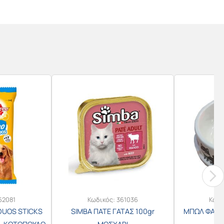
62081
Κωδικός:
361036
Κωδι
DUOS STICKS
SIMBA ΠΑΤΕ ΓΑΤΑΣ 100gr
ΜΠΩΛ ΦΑΓΗΤ