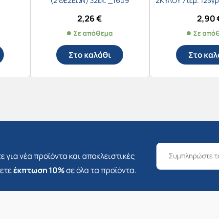
(2 ΘΕΣΕΩΝ) 32εκ. _1609
ΣΚΥΛΟΥ 7τεμ. 123γ
& ΜΠΕΙ
2,26
€
2,90
Σε απόθεμα
Σε από
Στο καλάθι
Στο καλ
ε για νέα προϊόντα και αποκλειστικές
σετε
έκπτωση 10%
σε όλα τα προϊόντα.