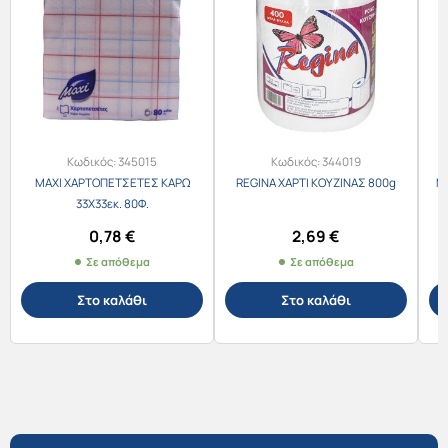
Κωδικός:
345015
Κωδικός:
344019
MAXI ΧΑΡΤΟΠΕΤΣΕΤΕΣ ΚΑΡΩ
REGINA ΧΑΡΤΙ ΚΟΥΖΙΝΑΣ 800g
M
33X33εκ. 80Φ.
0,78
€
2,69
€
Σε απόθεμα
Σε απόθεμα
Στο καλάθι
Στο καλάθι