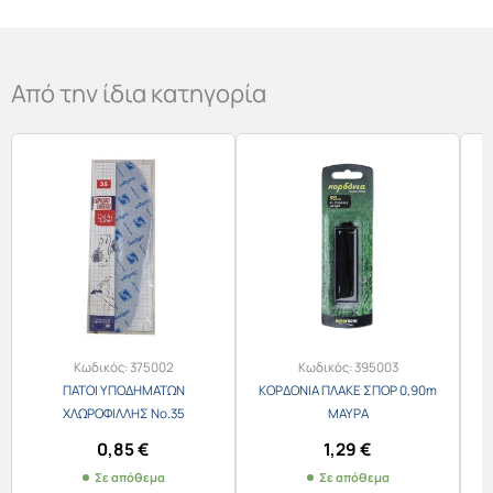
Από την ίδια κατηγορία
Κωδικός:
375002
Κωδικός:
395003
ΠΑΤΟΙ ΥΠΟΔΗΜΑΤΩΝ
ΚΟΡΔΟΝΙΑ ΠΛΑΚΕ ΣΠΟΡ 0,90m
ΧΛΩΡΟΦΙΛΛΗΣ No.35
ΜΑΥΡΑ
Υ
0,85
€
1,29
€
Σε απόθεμα
Σε απόθεμα