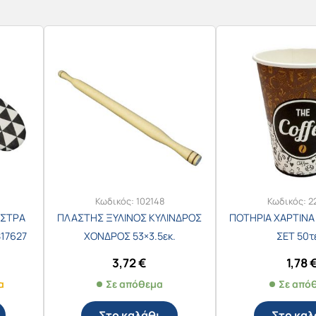
Κωδικός:
102148
Κωδικός:
2
ΑΣΤΡΑ
ΠΛΑΣΤΗΣ ΞΥΛΙΝΟΣ ΚΥΛΙΝΔΡΟΣ
ΠΟΤΗΡΙΑ ΧΑΡΤΙΝΑ 
817627
ΧΟΝΔΡΟΣ 53×3.5εκ.
ΣΕΤ 50τ
3,72
€
1,78
α
Σε απόθεμα
Σε από
Στο καλάθι
Στο καλ