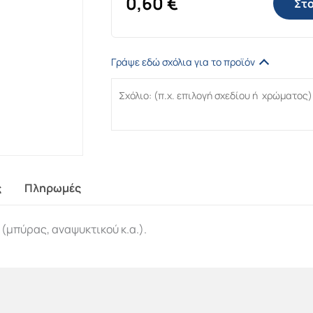
0,60
€
Στο
Γράψε εδώ σχόλια για το προϊόν
ς
Πληρωμές
 (μπύρας, αναψυκτικού κ.α.).