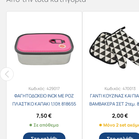
Κωδικός:
429017
Κωδικός:
470013
ΦΑΓΗΤΟΔΟΧΕΙΟ INOX ΜΕ ΡΟΖ
ΓΑΝΤΙ ΚΟΥΖΙΝΑΣ ΚΑΙ ΠΙ
ΠΛΑΣΤΙΚΟ ΚΑΠΑΚΙ 1,10lt 818655
ΒΑΜΒΑΚΕΡΑ ΣΕΤ 2τεμ. 
7,50
€
2,00
€
Σε απόθεμα
Μόνο 2 set ακόμ
Στο καλάθι
Στο καλάθι