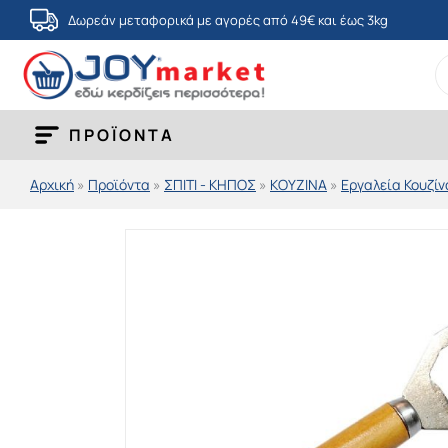
Μετάβαση
Δωρεάν μεταφορικά με αγορές από 49€ και έως 3kg
στο
S
περιεχόμενο
fo
ΠΡΟΪΟΝΤΑ
Αρχική
»
Προϊόντα
»
ΣΠΙΤΙ - ΚΗΠΟΣ
»
ΚΟΥΖΙΝΑ
»
Εργαλεία Κουζίν