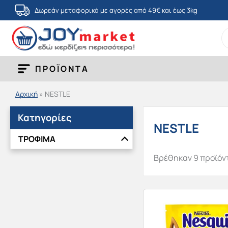
Μετάβαση
Δωρεάν μεταφορικά με αγορές από 49€ και έως 3kg
στο
S
περιεχόμενο
fo
ΠΡΟΪΟΝΤΑ
Αρχική
»
NESTLE
Κατηγορίες
NESTLE
ΤΡΟΦΙΜΑ
Βρέθηκαν 9 προϊόν