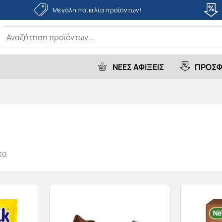
Μεγάλη ποικιλία προϊόντων!
earch
r:
ΝΕΕΣ ΑΦΙΞΕΙΣ
ΠΡΟΣΦ
τα