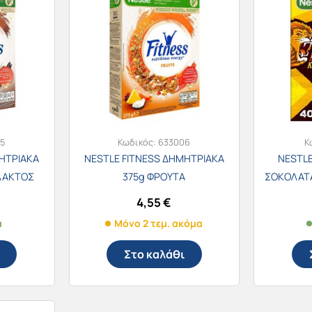
5
Κωδικός:
633006
Κ
ΗΤΡΙΑΚΑ
NESTLE FITNESS ΔΗΜΗΤΡΙΑΚΑ
NESTLE
ΛΑΚΤΟΣ
375g ΦΡΟΥΤΑ
ΣΟΚΟΛΑΤΑ
4,55
€
α
Μόνο 2 τεμ. ακόμα
Στο καλάθι