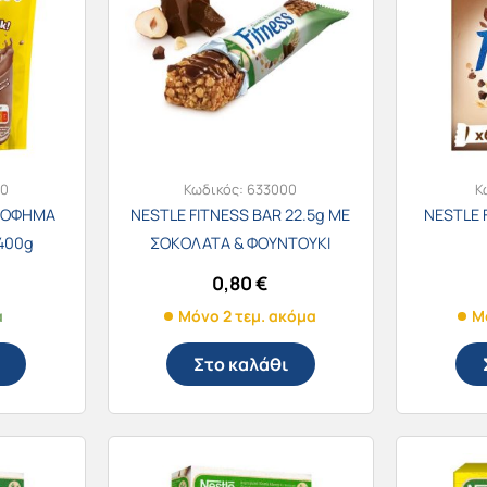
00
Κωδικός:
633000
Κ
 ΡΟΦΗΜΑ
NESTLE FITNESS BAR 22.5g ΜΕ
NESTLE 
400g
ΣΟΚΟΛΑΤΑ & ΦΟΥΝΤΟΥΚΙ
0,80
€
α
Μόνο 2 τεμ. ακόμα
Μ
Στο καλάθι