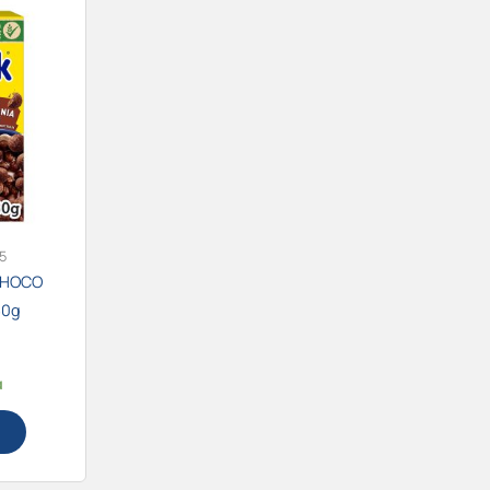
5
CHOCO
30g
α