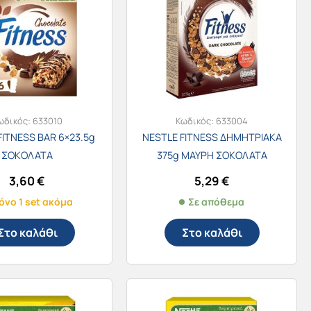
ωδικός:
633010
Κωδικός:
633004
FITNESS BAR 6×23.5g
NESTLE FITNESS ΔΗΜΗΤΡΙΑΚΑ
ΣΟΚΟΛΑΤΑ
375g ΜΑΥΡΗ ΣΟΚΟΛΑΤΑ
3,60
€
5,29
€
όνο 1 set ακόμα
Σε απόθεμα
Στο καλάθι
Στο καλάθι