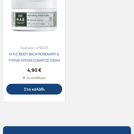
Κωδικός:
476023
N.A.E. BODY BALM ROSEMARY &
THYME ΚΡΕΜΑ ΣΩΜΑΤΟΣ 200ml
4,90
€
Σε απόθεμα
Στο καλάθι