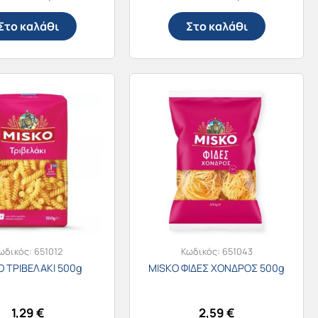
Στο καλάθι
Στο καλάθι
ωδικός:
651012
Κωδικός:
651043
O ΤΡΙΒΕΛΑΚΙ 500g
MISKO ΦΙΔΕΣ ΧΟΝΔΡΟΣ 500g
1,29
€
2,59
€