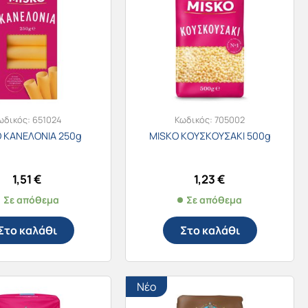
ωδικός:
651024
Κωδικός:
705002
 ΚΑΝΕΛΟΝΙΑ 250g
MISKO ΚΟΥΣΚΟΥΣΑΚΙ 500g
1,51
€
1,23
€
Σε απόθεμα
Σε απόθεμα
Στο καλάθι
Στο καλάθι
Νέο