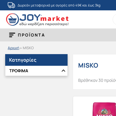
Μετάβαση
Δωρεάν μεταφορικά με αγορές από 49€ και έως 3kg
στο
S
περιεχόμενο
fo
ΠΡΟΪΟΝΤΑ
Αρχική
»
MISKO
Κατηγορίες
MISKO
ΤΡΟΦΙΜΑ
Βρέθηκαν 30 προϊό