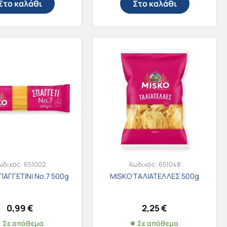
Στο καλάθι
Στο καλάθι
ωδικός:
651002
Κωδικός:
651048
ΠΑΓΓΕΤΙΝΙ Νο.7 500g
MISKO ΤΑΛΙΑΤΕΛΛΕΣ 500g
0,99
€
2,25
€
Σε απόθεμα
Σε απόθεμα