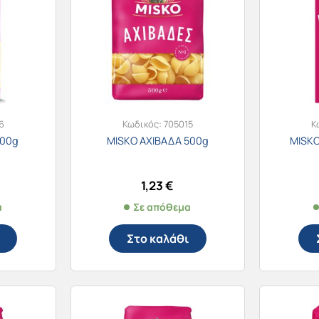
6
Κωδικός:
705015
Κ
500g
MISKO ΑΧΙΒΑΔΑ 500g
MISKO
1,23
€
α
Σε απόθεμα
Στο καλάθι