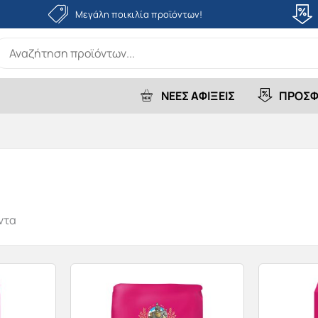
Μεγάλη ποικιλία προϊόντων!
earch
r:
ΝΕΕΣ ΑΦΙΞΕΙΣ
ΠΡΟΣΦ
ντα