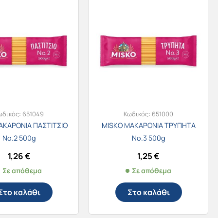
ωδικός:
651049
Κωδικός:
651000
ΑΚΑΡΟΝΙΑ ΠΑΣΤΙΤΣΙΟ
MISKO ΜΑΚΑΡΟΝΙΑ ΤΡΥΠΗΤΑ
Νο.2 500g
Νο.3 500g
1,26
€
1,25
€
Σε απόθεμα
Σε απόθεμα
Στο καλάθι
Στο καλάθι