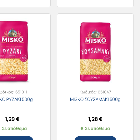
ωδικός:
651011
Κωδικός:
651047
KO ΡΥΖΑΚΙ 500g
MISKO ΣΟΥΣΑΜΑΚΙ 500g
1,29
€
1,28
€
Σε απόθεμα
Σε απόθεμα