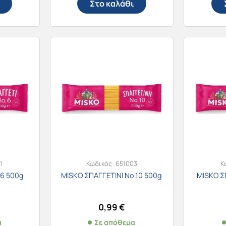
Στο καλάθι
1
Κωδικός:
651003
Κ
.6 500g
MISKO ΣΠΑΓΓΕΤΙΝΙ Νο.10 500g
MISKO Σ
0,99
€
α
Σε απόθεμα