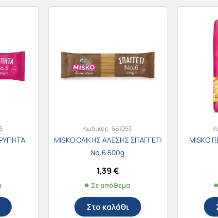
5
Κωδικός:
651053
Κ
ΤΡΥΠΗΤΑ
MISKO ΟΛΙΚΗΣ ΑΛΕΣΗΣ ΣΠΑΓΓΕΤΙ
MISKO Π
Νο.6 500g
1,39
€
α
Σε απόθεμα
Στο καλάθι