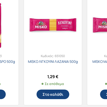
3
Κωδικός:
651050
Κ
ΔΡΟ 500g
MISKO ΛΙΓΚΟΥΙΝΙ ΛΑΖΑΝΙΑ 500g
MISKO Μ
1,29
€
α
Σε απόθεμα
Στο καλάθι