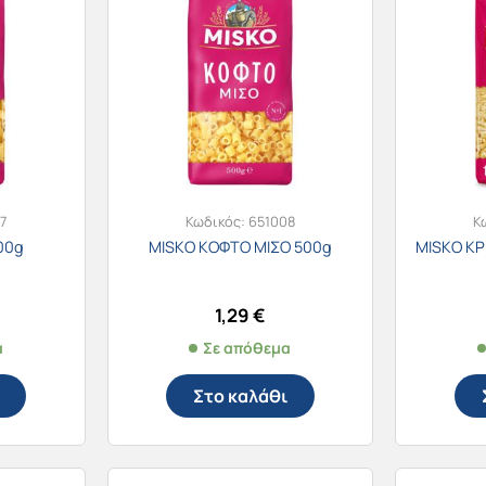
7
Κωδικός:
651008
Κ
00g
MISKO ΚΟΦΤΟ ΜΙΣΟ 500g
MISKO ΚΡ
1,29
€
α
Σε απόθεμα
Στο καλάθι