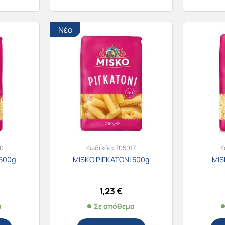
Νέο
0
Κωδικός:
705017
Κ
500g
MISKO ΡΙΓΚΑΤΟΝΙ 500g
MIS
1,23
€
α
Σε απόθεμα