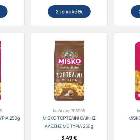
Στο καλάθι
3
Κωδικός:
705005
Κ
ΥΡΙΑ 250g
MISKO ΤΟΡΤΕΛΙΝΙ ΟΛΙΚΗΣ
MISK
ΑΛΕΣΗΣ ΜΕ ΤΥΡΙΑ 250g
3,49
€