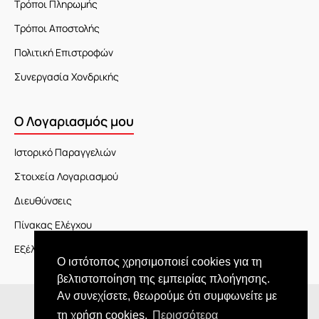
Τρόποι Πληρωμής
Τρόποι Αποστολής
Πολιτική Επιστροφών
Συνεργασία Χονδρικής
Ο Λογαριασμός μου
Ιστορικό Παραγγελιών
Στοιχεία Λογαριασμού
Διευθύνσεις
Πίνακας Ελέγχου
Εξέλιξη Παραγγελίας
Ο ιστότοπος χρησιμοποιεί cookies για τη
βελτιστοποίηση της εμπειρίας πλοήγησης.
Αν συνεχίσετε, θεωρούμε ότι συμφωνείτε με
Copyright © 2026 JOY market
τη χρήση cookies.
Περισσότερα