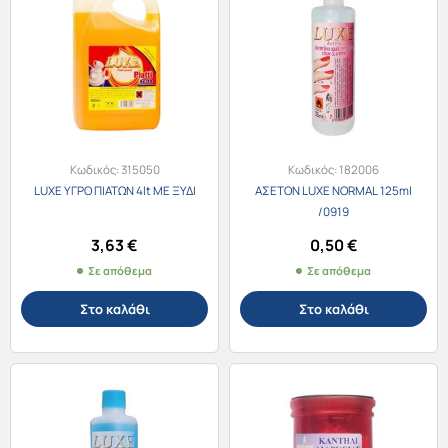
Κωδικός:
315050
Κωδικός:
182006
LUXE ΥΓΡΟ ΠΙΑΤΩΝ 4lt ΜΕ ΞΥΔΙ
ΑΣΕΤΟΝ LUXE NORMAL 125ml
/0919
3,63
€
0,50
€
Σε απόθεμα
Σε απόθεμα
Στο καλάθι
Στο καλάθι