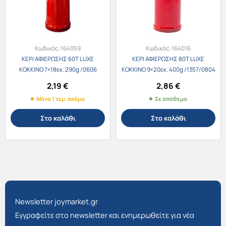
Κωδικός:
164059
Κωδικός:
164016
ΚΕΡΙ ΑΦΙΕΡΩΣΗΣ 60Τ LUXE
ΚΕΡΙ ΑΦΙΕΡΩΣΗΣ 80Τ LUXE
ΚΟΚΚΙΝΟ 7×18εκ. 290g /0606
ΚΟΚΚΙΝΟ 9×20εκ. 400g /1357/0804
2,19
€
2,86
€
Μόνο 1 τεμ. ακόμα
Σε απόθεμα
Στο καλάθι
Στο καλάθι
Newsletter joymarket.gr
Εγγραφείτε στο newsletter και ενημερωθείτε για νέα