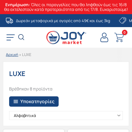
Ενημέρωση:
Όλες οι παραγγελίες που θα ληφθούν έως τις 16/8
θα εκτελεστούν κατά προτεραιότητα από τις 17/8. Ευχαριστούμε!
Μετάβαση
Δωρεάν μεταφορικά με αγορές από 49€ και έως 3kg
Μ
στο
περιεχόμενο
Αρχική
»
LUXE
LUXE
Βρέθηκαν 8 προϊόντα
Υποκατηγορίες