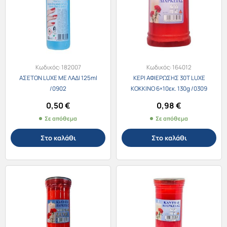
Κωδικός:
182007
Κωδικός:
164012
ΑΣΕΤΟΝ LUXE ΜΕ ΛΑΔΙ 125ml
ΚΕΡΙ ΑΦΙΕΡΩΣΗΣ 30Τ LUXE
/0902
ΚΟΚΚΙΝΟ 6×10εκ. 130g /0309
0,50
€
0,98
€
Σε απόθεμα
Σε απόθεμα
Στο καλάθι
Στο καλάθι