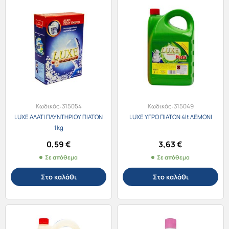
Κωδικός:
315054
Κωδικός:
315049
LUXE ΑΛΑΤΙ ΠΛΥΝΤΗΡΙΟΥ ΠΙΑΤΩΝ
LUXE ΥΓΡΟ ΠΙΑΤΩΝ 4lt ΛΕΜΟΝΙ
1kg
0,59
€
3,63
€
Σε απόθεμα
Σε απόθεμα
Στο καλάθι
Στο καλάθι