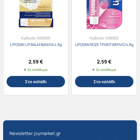
Κωδικός:
506000
Κωδικός:
506002
LIPOSAN LIP BALM ΒΑΝΙΛΙΑ 4.8g
LIPOSAN ROZE ΤΡΙΑΝΤΑΦΥΛΛΟ 4.8g
2,59
€
2,59
€
Σε απόθεμα
Σε απόθεμα
Στο καλάθι
Στο καλάθι
Newsletter joymarket.gr