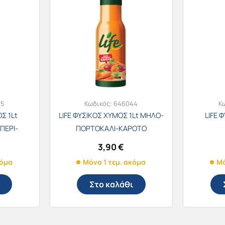
45
Κωδικός:
646044
Κ
Σ 1Lt
LIFE ΦΥΣΙΚΟΣ ΧΥΜΟΣ 1Lt ΜΗΛΟ-
LIFE 
ΠΕΡΙ-
ΠΟΡΤΟΚΑΛΙ-ΚΑΡΟΤΟ
Ι
3,90
€
κόμα
Μόνο 1 τεμ. ακόμα
Μό
Στο καλάθι