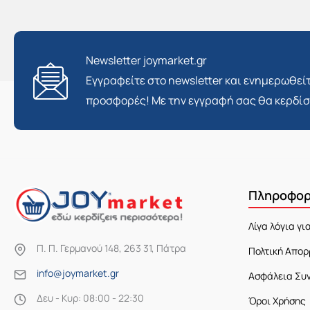
Newsletter joymarket.gr
Εγγραφείτε στο newsletter και ενημερωθείτ
προσφορές! Με την εγγραφή σας θα κερδί
Πληροφορ
Λίγα λόγια γι
Π. Π. Γερμανού 148, 263 31, Πάτρα
Πολτική Απορ
info@joymarket.gr
Ασφάλεια Συ
Δευ - Κυρ: 08:00 - 22:30
Όροι Χρήσης