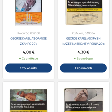
Κωδικός:
639106
Κωδικός:
639084
GEORGE KARELIAS ORANGE
GEORGE KARELIAS ΧΡΥΣΗ
ΣΚΛΗΡΟ 20’s
ΚΑΣΕΤΙΝΑ BRIGHT VIRGINIA 20’s
4,00
€
4,30
€
Σε απόθεμα
Σε απόθεμα
Στο καλάθι
Στο καλάθι