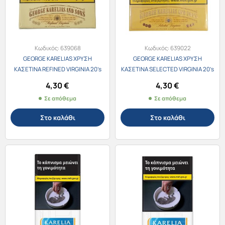
Κωδικός:
639068
Κωδικός:
639022
GEORGE KARELIAS ΧΡΥΣΗ
GEORGE KARELIAS ΧΡΥΣΗ
ΚΑΣΕΤΙΝΑ REFINED VIRGINIA 20’s
ΚΑΣΕΤΙΝΑ SELECTED VIRGINIA 20’s
4,30
€
4,30
€
Σε απόθεμα
Σε απόθεμα
Στο καλάθι
Στο καλάθι