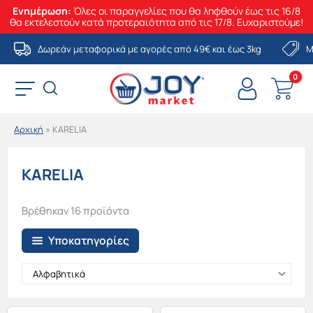
Ενημέρωση:
Όλες οι παραγγελίες που θα ληφθούν έως τις 16/8
θα εκτελεστούν κατά προτεραιότητα από τις 17/8. Ευχαριστούμε!
Μετάβαση
Δωρεάν μεταφορικά με αγορές από 49€ και έως 3kg
Μ
στο
περιεχόμενο
Αρχική
»
KARELIA
KARELIA
Βρέθηκαν 16 προϊόντα
Υποκατηγορίες