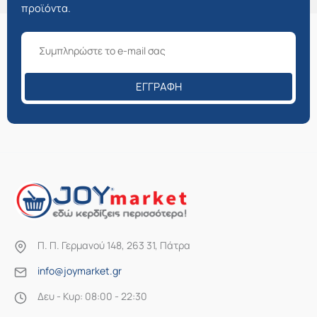
προϊόντα.
ΕΓΓΡΑΦΉ
Π. Π. Γερμανού 148, 263 31, Πάτρα
info@joymarket.gr
Δευ - Κυρ: 08:00 - 22:30