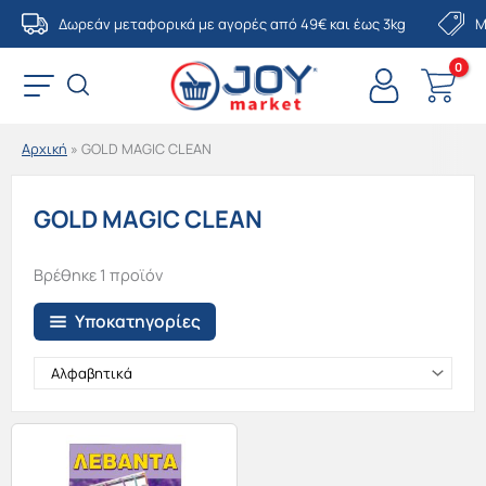
Μετάβαση
Δωρεάν μεταφορικά με αγορές από 49€ και έως 3kg
Μ
στο
περιεχόμενο
Αρχική
»
GOLD MAGIC CLEAN
GOLD MAGIC CLEAN
Βρέθηκε 1 προϊόν
Υποκατηγορίες