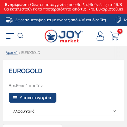
Ενημέρωση:
Όλες οι παραγγελίες που θα ληφθούν έως τις 16/8
θα εκτελεστούν κατά προτεραιότητα από τις 17/8. Ευχαριστούμε!
Μετάβαση
Δωρεάν μεταφορικά με αγορές από 49€ και έως 3kg
Μ
στο
περιεχόμενο
Αρχική
»
EUROGOLD
EUROGOLD
Βρέθηκε 1 προϊόν
Υποκατηγορίες