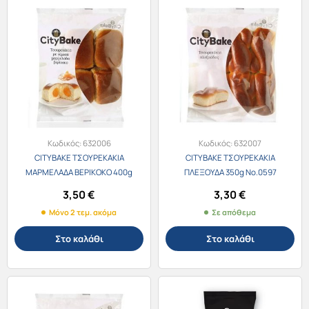
Κωδικός:
632006
Κωδικός:
632007
CITYBAKE ΤΣΟΥΡΕΚΑΚΙΑ
CITYBAKE ΤΣΟΥΡΕΚΑΚΙΑ
ΜΑΡΜΕΛΑΔΑ ΒΕΡΙΚΟΚΟ 400g
ΠΛΕΞΟΥΔΑ 350g Νο.0597
Νο.0599
3,50
€
3,30
€
Μόνο 2 τεμ. ακόμα
Σε απόθεμα
Στο καλάθι
Στο καλάθι