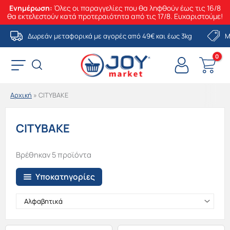
Ενημέρωση:
Όλες οι παραγγελίες που θα ληφθούν έως τις 16/8
θα εκτελεστούν κατά προτεραιότητα από τις 17/8. Ευχαριστούμε!
Μετάβαση
Δωρεάν μεταφορικά με αγορές από 49€ και έως 3kg
Μ
στο
περιεχόμενο
Αρχική
»
CITYBAKE
CITYBAKE
Βρέθηκαν 5 προϊόντα
Υποκατηγορίες