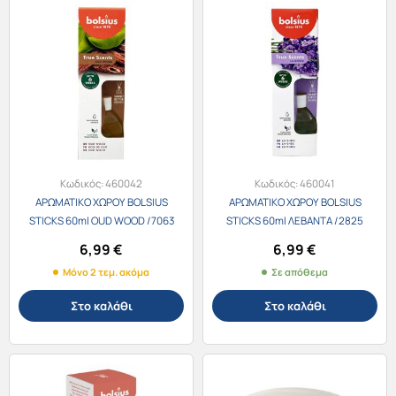
Κωδικός:
460042
Κωδικός:
460041
ΑΡΩΜΑΤΙΚΟ ΧΩΡΟΥ BOLSIUS
ΑΡΩΜΑΤΙΚΟ ΧΩΡΟΥ BOLSIUS
STICKS 60ml OUD WOOD /7063
STICKS 60ml ΛΕΒΑΝΤΑ /2825
6,99
€
6,99
€
Μόνο 2 τεμ. ακόμα
Σε απόθεμα
Στο καλάθι
Στο καλάθι