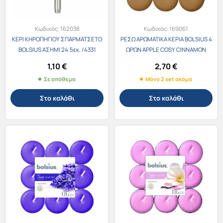
Κωδικός:
162038
Κωδικός:
169061
ΚΕΡΙ ΚΗΡΟΠΗΓΙΟΥ ΣΠΑΡΜΑΤΣΕΤΟ
ΡΕΣΩ ΑΡΩΜΑΤΙΚΑ ΚΕΡΙΑ BOLSIUS 4
BOLSIUS ΑΣΗΜΙ 24.5εκ. /4331
ΩΡΩΝ APPLE COSY CINNAMON
18τεμ. /1513
1,10
€
2,70
€
Σε απόθεμα
Μόνο 2 set ακόμα
Στο καλάθι
Στο καλάθι