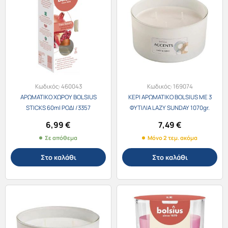
Κωδικός:
460043
Κωδικός:
169074
ΑΡΩΜΑΤΙΚΟ ΧΩΡΟΥ BOLSIUS
ΚΕΡΙ ΑΡΩΜΑΤΙΚΟ BOLSIUS ΜΕ 3
STICKS 60ml ΡΟΔΙ /3357
ΦΥΤΙΛΙΑ LAZY SUNDAY 1070gr.
/9376
6,99
€
7,49
€
Σε απόθεμα
Μόνο 2 τεμ. ακόμα
Στο καλάθι
Στο καλάθι