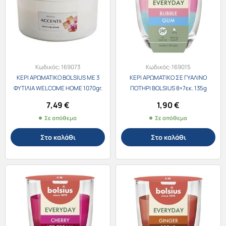
Κωδικός:
169073
Κωδικός:
169015
ΚΕΡΙ ΑΡΩΜΑΤΙΚΟ BOLSIUS ΜΕ 3
ΚΕΡΙ ΑΡΩΜΑΤΙΚΟ ΣΕ ΓΥΑΛΙΝΟ
ΦΥΤΙΛΙΑ WELCOME HOME 1070gr.
ΠΟΤΗΡΙ BOLSIUS 8×7εκ. 135g
/9253
BUBBLE GUM /3452
7,49
€
1,90
€
Σε απόθεμα
Σε απόθεμα
Στο καλάθι
Στο καλάθι