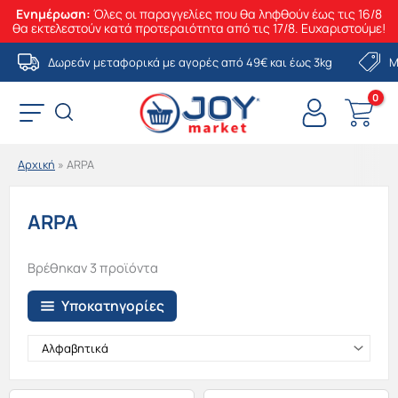
Ενημέρωση:
Όλες οι παραγγελίες που θα ληφθούν έως τις 16/8
θα εκτελεστούν κατά προτεραιότητα από τις 17/8. Ευχαριστούμε!
Μετάβαση
Δωρεάν μεταφορικά με αγορές από 49€ και έως 3kg
Μ
στο
περιεχόμενο
Αρχική
»
ARPA
ARPA
Βρέθηκαν 3 προϊόντα
Υποκατηγορίες