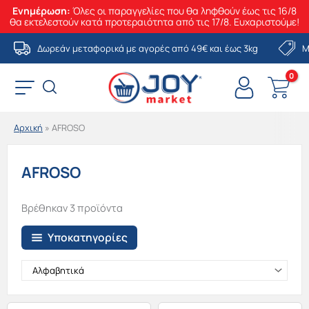
Ενημέρωση:
Όλες οι παραγγελίες που θα ληφθούν έως τις 16/8
θα εκτελεστούν κατά προτεραιότητα από τις 17/8. Ευχαριστούμε!
Μετάβαση
Δωρεάν μεταφορικά με αγορές από 49€ και έως 3kg
Μ
στο
περιεχόμενο
Αρχική
»
AFROSO
AFROSO
Βρέθηκαν 3 προϊόντα
Υποκατηγορίες