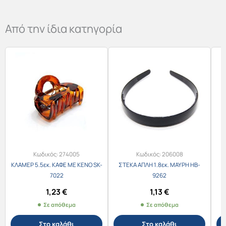
Από την ίδια κατηγορία
Κωδικός:
274005
Κωδικός:
206008
ΚΛΑΜΕΡ 5.5εκ. ΚΑΦΕ ΜΕ ΚΕΝΟ SK-
ΣΤΕΚΑ ΑΠΛΗ 1.8εκ. ΜΑΥΡΗ HB-
Λ
7022
9262
1,23
€
1,13
€
Σε απόθεμα
Σε απόθεμα
Στο καλάθι
Στο καλάθι