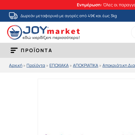
Ενημέρωση:
Όλες οι παραγγε
Μετάβαση
Δωρεάν μεταφορικά με αγορές από 49€ και έως 3kg
στο
S
περιεχόμενο
fo
ΠΡΟΪΟΝΤΑ
Αρχική
»
Προϊόντα
»
ΕΠΟΧΙΑΚΑ
»
ΑΠΟΚΡΙΑΤΙΚΑ
»
Αποκριάτικη Δι