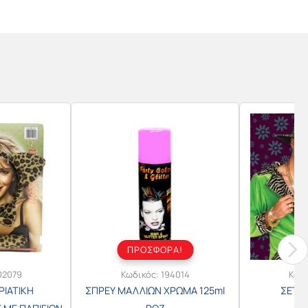
ΠΡΟΣΦΟΡΑ!
02079
Κωδικός:
194014
Κωδ
ΡΙΑΤΙΚΗ
ΣΠΡΕΥ ΜΑΛΛΙΩΝ ΧΡΩΜΑ 125ml
ΣΕΤ Ρ