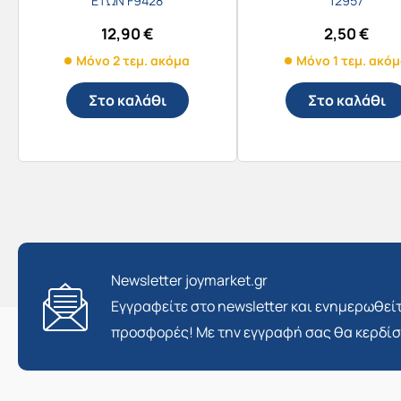
ΕΤΩΝ F9428
12957
12,90
€
2,50
€
Μόνο 2 τεμ. ακόμα
Μόνο 1 τεμ. ακό
Στο καλάθι
Στο καλάθι
Newsletter joymarket.gr
Εγγραφείτε στο newsletter και ενημερωθείτ
προσφορές! Με την εγγραφή σας θα κερδί