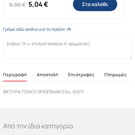
Original
Η
5,04
€
6,30
€
Στο καλάθι
price
τρέχουσα
was:
τιμή
Γράψε εδώ σχόλια για το προϊόν
6,30 €.
είναι:
5,04 €.
Περιγραφή
Αποστολή
Επιστροφές
Πληρωμές
ΦΙΓΟΥΡΑ TOIXOY SPIDERMAN 51εκ. 65011
Από την ίδια κατηγορία