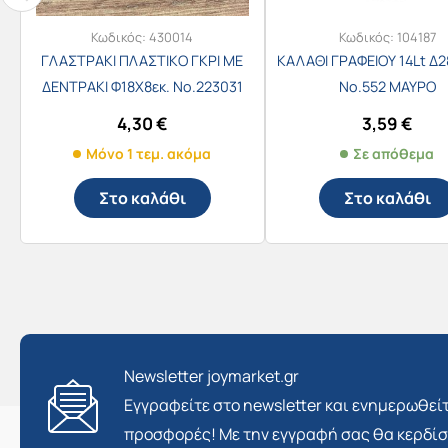
Κωδικός:
430014
Κωδικός:
104187
ΓΛΑΣΤΡΑΚΙ ΠΛΑΣΤΙΚΟ ΓΚΡΙ ΜΕ
ΚΑΛΑΘΙ ΓΡΑΦΕΙΟΥ 14Lt Δ2
ΔΕΝΤΡΑΚΙ Φ18Χ8εκ. Νο.223031
Νο.552 ΜΑΥΡΟ
4,30
€
3,59
€
Μόνο 1 τεμ. ακόμα
Σε απόθεμα
Στο καλάθι
Στο καλάθι
Newsletter joymarket.gr
Εγγραφείτε στο newsletter και ενημερωθείτ
προσφορές! Με την εγγραφή σας θα κερδί