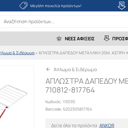
Μεγάλη ποικιλία προϊόντων!
earch
r:
ΝΕΕΣ ΑΦΙΞΕΙΣ
ΠΡΟΣΦ
πλωμα & Σιδέρωμα
»
ΑΠΛΩΣΤΡΑ ΔΑΠΕΔΟΥ ΜΕΤΑΛΛΙΚΗ 20Μ. ΑΣΠΡΗ-ΚΟ
Άπλωμα & Σιδέρωμα
ΑΠΛΩΣΤΡΑ ΔΑΠΕΔΟΥ ΜΕ
710812-817764
Κωδικός:
113035
Barcode: 5202305817764
Δείτε όλα τα προϊόντα
ANKOR