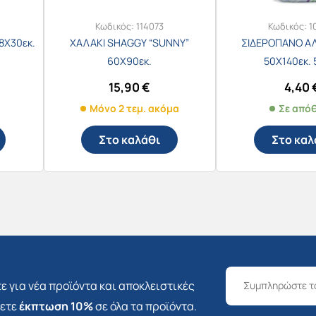
Κωδικός:
114073
Κωδικός:
1
8X30εκ.
ΧΑΛΑΚΙ SHAGGY “SUNNY”
ΣΙΔΕΡΟΠΑΝΟ Α
60Χ90εκ.
50Χ140εκ. 
15,90
€
4,40
Μόνο 2 τεμ. ακόμα
Σε από
Στο καλάθι
Στο καλ
ε για νέα προϊόντα και αποκλειστικές
σετε
έκπτωση 10%
σε όλα τα προϊόντα.