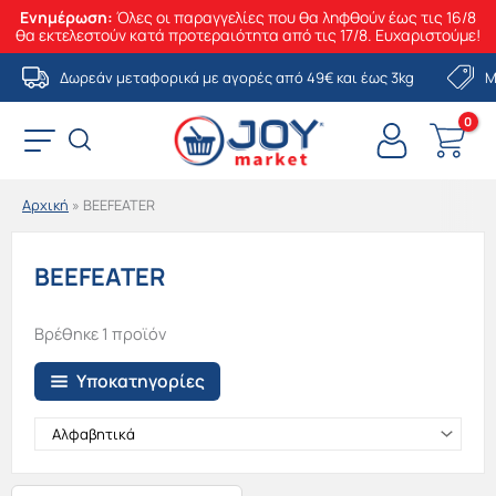
Ενημέρωση:
Όλες οι παραγγελίες που θα ληφθούν έως τις 16/8
θα εκτελεστούν κατά προτεραιότητα από τις 17/8. Ευχαριστούμε!
Μετάβαση
Δωρεάν μεταφορικά με αγορές από 49€ και έως 3kg
Μ
στο
περιεχόμενο
Αρχική
»
BEEFEATER
BEEFEATER
Βρέθηκε 1 προϊόν
Υποκατηγορίες